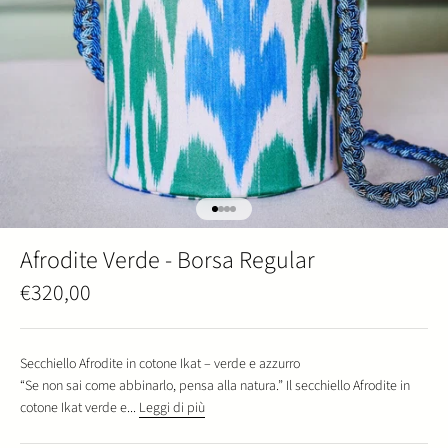
Vai all'articolo 1
Vai all'articolo 2
Vai all'articolo 3
Vai all'articolo 4
Afrodite Verde - Borsa Regular
Prezzo scontato
€320,00
Secchiello Afrodite in cotone Ikat – verde e azzurro
“Se non sai come abbinarlo, pensa alla natura.” Il secchiello Afrodite in
cotone Ikat verde e...
Leggi di più