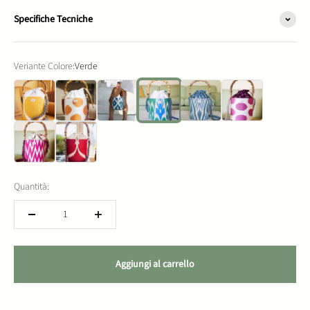
Specifiche Tecniche
Veriante Colore:
Verde
Yellow
Arancio
Azzurro
Verde
Verde acqua
Lilla
Fuxia
Rosso
Quantità:
Aggiungi al carrello