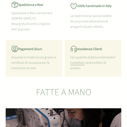
Spedizione e Resi
100% handmade in Italy
Spedizione e Resi con corriere
Le nostre borse sono prodotte
SEMPRE GRATUITI.
da un piccolo laboratorio di
Reso gratuito entro 14 giorni
artigiani situato a Biella.
dall'acquisto.
Pagamenti Sicuri
Assistenza Clienti
Acquista in modo sicuro grazie ai
Hai qualche dubbio o domanda?
certificati di sicurezza per le
Contattaci
saremo felici di
transizioni on-line
aiutarti
FATTE A MANO