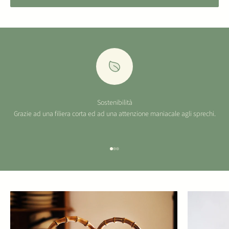
Sostenibilità
Grazie ad una filiera corta ed ad una attenzione maniacale agli sprechi.
Vai all'articolo 1
Vai all'articolo 2
Vai all'articolo 3