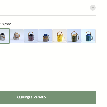
 Argento
o e Argento
Oro a Pois
Bordeaux e Nero
Bronzo e Blu
Oro e giallo
Verde e Oro
Blu e Verde
Aggiungi al carrello