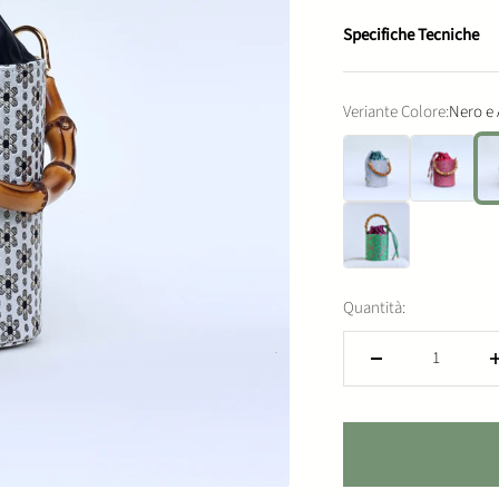
Specifiche Tecniche
Veriante Colore:
Nero e
Argento
Fucsia a Pois
Ner
Verde e Prugna
Quantità: