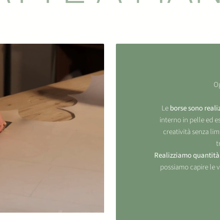
Og
Le
borse sono real
interno in pelle ed es
creatività senza limi
t
Realizziamo quantità 
possiamo capire le v