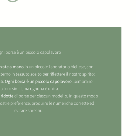
ni borsa è un piccolo capolavoro
izzate a mano
in un piccolo laboratorio biellese, con
terno in tessuto scelto per riflettere il nostro spirito:
ti.
Ogni borsa è un piccolo capolavoro
. Sembrano
ra loro simili, ma ognuna è unica.
ridotte
di borse per ciascun modello. In questo modo
ostre preferenze, produrre le numeriche corrette ed
evitare sprechi.