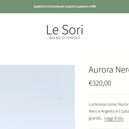
Spedizioni Gratuite per acquisti superiori a €99
Le Sori
Aurora Ner
Prezzo scont
€320,00
Luminosa come l'Aurora.
Nero e Argento è il pass
grande...
Leggi di più