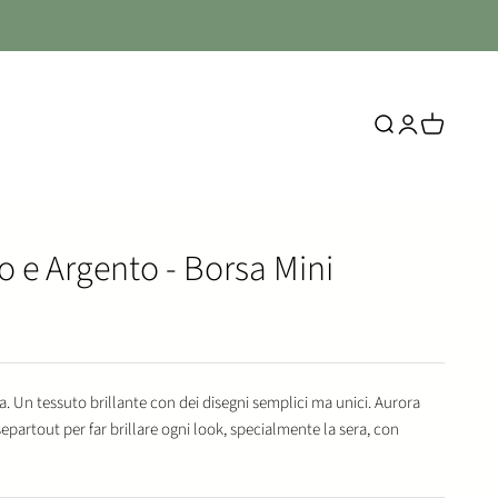
Mostra il menu di r
Mostra accoun
Mostra il ca
o e Argento - Borsa Mini
ato
 Un tessuto brillante con dei disegni semplici ma unici. Aurora
epartout per far brillare ogni look, specialmente la sera, con