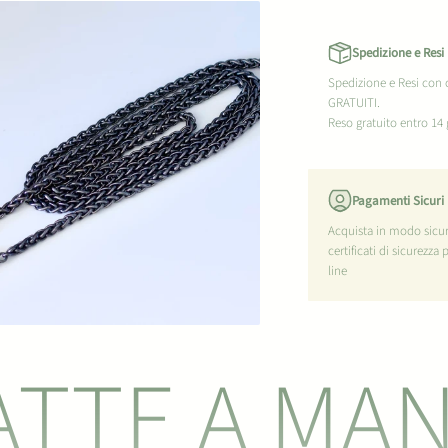
Spedizione e Resi
Spedizione e Resi con
GRATUITI.
Reso gratuito entro 14 
Pagamenti Sicuri
Acquista in modo sicur
certificati di sicurezza 
line
ATTE A MA