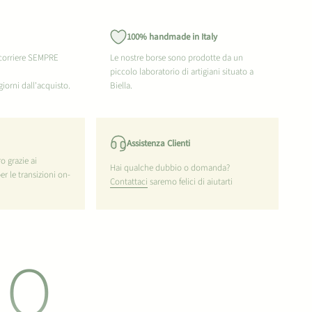
100% handmade in Italy
 corriere SEMPRE
Le nostre borse sono prodotte da un
piccolo laboratorio di artigiani situato a
giorni dall'acquisto.
Biella.
Assistenza Clienti
o grazie ai
Hai qualche dubbio o domanda?
per le transizioni on-
Contattaci
saremo felici di aiutarti
NO