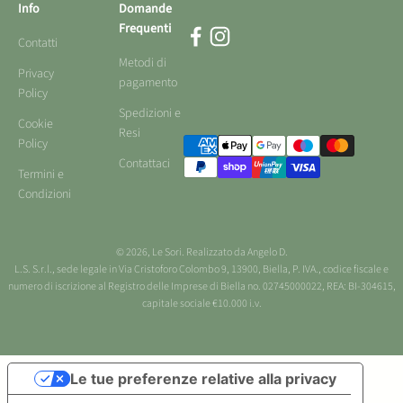
Info
Domande
Frequenti
Contatti
Metodi di
Privacy
pagamento
Policy
Spedizioni e
Cookie
Resi
Policy
Contattaci
Termini e
Condizioni
© 2026, Le Sori.
Realizzato da Angelo D.
L.S. S.r.l., sede legale in Via Cristoforo Colombo 9, 13900, Biella, P. IVA., codice fiscale e
numero di iscrizione al Registro delle Imprese di Biella no. 02745000022, REA: BI-304615,
capitale sociale €10.000 i.v.
Le tue preferenze relative alla privacy