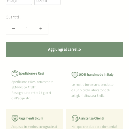
€320,00
€320,00
Quantità:
Aggiungi al carrello
Spedizione e Resi
100% handmade in Italy
Spedizione e Resi con corriere
Le nostre borse sono prodotte
SEMPRE GRATUITI.
da un piccolo laboratorio di
Reso gratuito entro 14 giorni
artigiani situato a Biella.
dall'acquisto.
Pagamenti Sicuri
Assistenza Clienti
Acquista in modo sicuro grazie ai
Hai qualche dubbio o domanda?