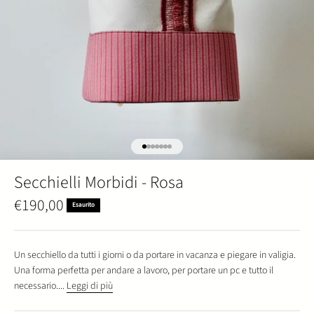
Vai all'articolo 1
Vai all'articolo 2
Vai all'articolo 3
Vai all'articolo 4
Vai all'articolo 5
Vai all'articolo 6
Vai all'articolo 7
Secchielli Morbidi - Rosa
Prezzo scontato
€190,00
Esaurito
Un secchiello da tutti i giorni o da portare in vacanza e piegare in valigia.
Una forma perfetta per andare a lavoro, per portare un pc e tutto il
necessario....
Leggi di più