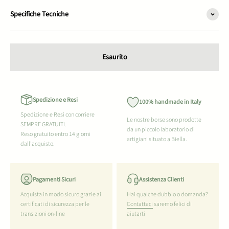
Specifiche Tecniche
Esaurito
Spedizione e Resi
100% handmade in Italy
Spedizione e Resi con corriere
Le nostre borse sono prodotte
SEMPRE GRATUITI.
da un piccolo laboratorio di
Reso gratuito entro 14 giorni
artigiani situato a Biella.
dall'acquisto.
Pagamenti Sicuri
Assistenza Clienti
Acquista in modo sicuro grazie ai
Hai qualche dubbio o domanda?
certificati di sicurezza per le
Contattaci
saremo felici di
transizioni on-line
aiutarti