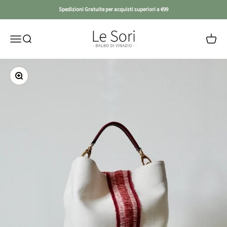
Vai al contenuto
Spedizioni Gratuite per acquisti superiori a €99
Le Sori
Apri il menu di navigazione
Mostra il menu di ricerca
Mostra i
Ingrandisci immagine