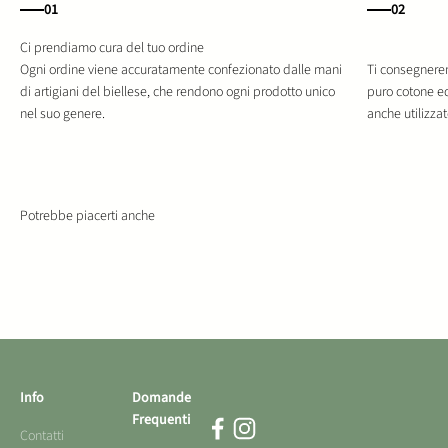
01
02
Ogni ordine viene accuratamente confezionato dalle mani
Ti consegnerem
di artigiani del biellese, che rendono ogni prodotto unico
puro cotone e
nel suo genere.
anche utilizza
Info
Domande
Frequenti
Contatti